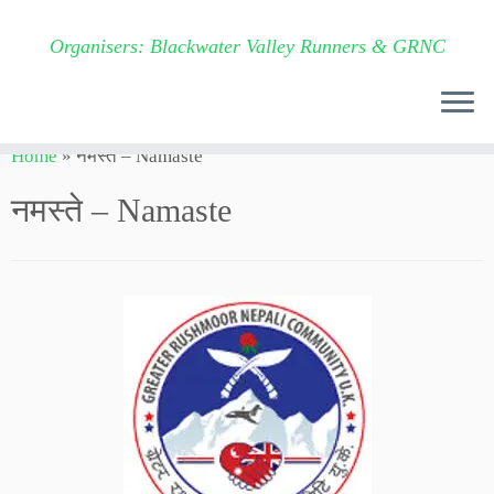
Organisers: Blackwater Valley Runners & GRNC
Skip
Home
»
नमस्ते – Namaste
to
content
नमस्ते – Namaste